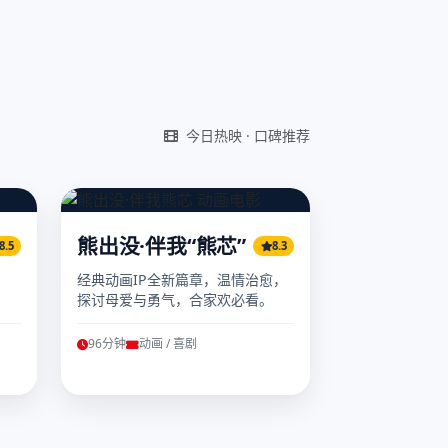
今日热映 · 口碑推荐
熊出没·伴我“熊芯”
8.5
8.3
经典动画IP全新篇章，温情治愈，
探讨母爱与勇气，合家欢必看。
96分钟
动画 / 喜剧