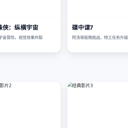
蛛侠：纵横宇宙
碟中谍7
宇宙冒险，视觉效果炸裂
阿汤哥极限挑战，特工任务升级