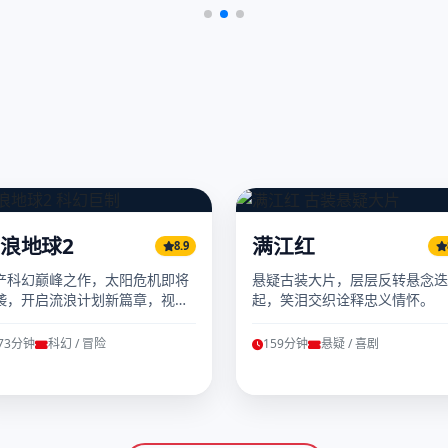
浪地球2
满江红
8.9
产科幻巅峰之作，太阳危机即将
悬疑古装大片，层层反转悬念迭
袭，开启流浪计划新篇章，视觉
起，笑泪交织诠释忠义情怀。
情感双重震撼。
73分钟
科幻 / 冒险
159分钟
悬疑 / 喜剧