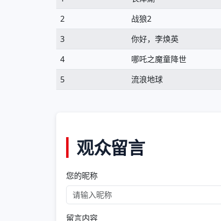
2
战狼2
3
你好，李焕英
4
哪吒之魔童降世
5
流浪地球
观众留言
您的昵称
留言内容