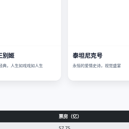
王别姬
泰坦尼克号
经典，人生如戏戏如人生
永恒的爱情史诗，视觉盛宴
票房（亿）
57.75