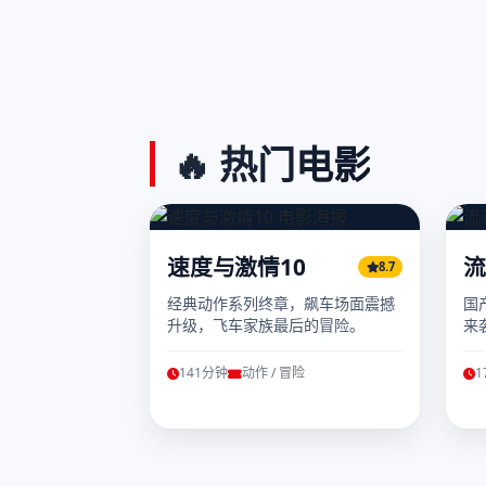
🔥 热门电影
速度与激情10
流
8.7
经典动作系列终章，飙车场面震撼
国
升级，飞车家族最后的冒险。
来
与
141分钟
动作 / 冒险
1